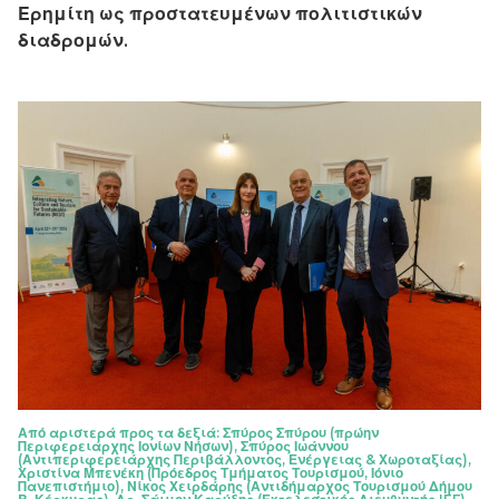
Ερημίτη ως προστατευμένων πολιτιστικών
διαδρομών.
Από αριστερά προς τα δεξιά: Σπύρος Σπύρου (πρώην
Περιφερειάρχης Ιονίων Νήσων), Σπύρος Ιωάννου
(Αντιπεριφερειάρχης Περιβάλλοντος, Ενέργειας & Χωροταξίας),
Χριστίνα Μπενέκη (Πρόεδρος Τμήματος Τουρισμού, Ιόνιο
Πανεπιστήμιο), Νίκος Χειρδάρης (Αντιδήμαρχος Τουρισμού Δήμου