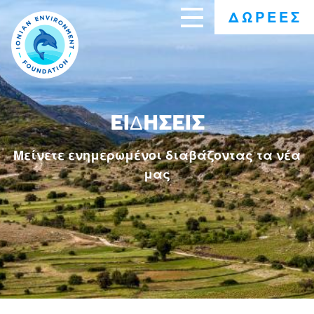
Skip
ΔΩΡΕΈΣ
to
main
content
ΕΙΔΉΣΕΙΣ
Μείνετε ενημερωμένοι διαβάζοντας τα νέα
μας